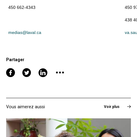
450 662-4343
450 9
438 4
medias@laval.ca
va.sa
Partager
Vous aimerez aussi
Voir plus