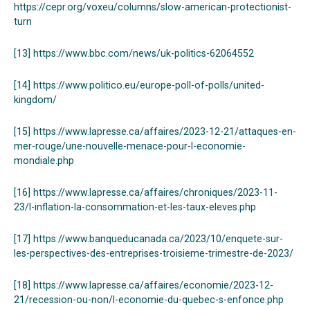
https://cepr.org/voxeu/columns/slow-american-protectionist-
turn
[13]
https://www.bbc.com/news/uk-politics-62064552
[14]
https://www.politico.eu/europe-poll-of-polls/united-
kingdom/
[15]
https://www.lapresse.ca/affaires/2023-12-21/attaques-en-
mer-rouge/une-nouvelle-menace-pour-l-economie-
mondiale.php
[16]
https://www.lapresse.ca/affaires/chroniques/2023-11-
23/l-inflation-la-consommation-et-les-taux-eleves.php
[17]
https://www.banqueducanada.ca/2023/10/enquete-sur-
les-perspectives-des-entreprises-troisieme-trimestre-de-2023/
[18]
https://www.lapresse.ca/affaires/economie/2023-12-
21/recession-ou-non/l-economie-du-quebec-s-enfonce.php