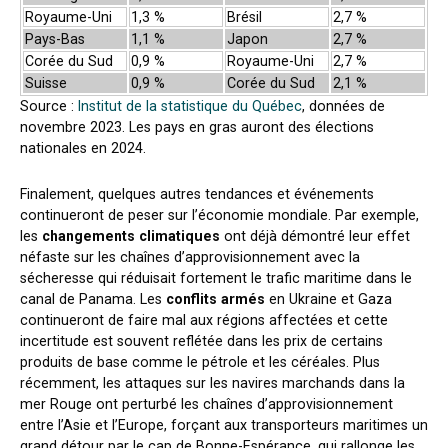
Royaume-Uni
1,3 %
Brésil
2,7 %
Pays-Bas
1,1 %
Japon
2,7 %
Corée du Sud
0,9 %
Royaume-Uni
2,7 %
Suisse
0,9 %
Corée du Sud
2,1 %
Source :
Institut de la statistique du Québec
, données de
novembre 2023. Les pays en gras auront des élections
nationales en 2024.
Finalement, quelques autres tendances et événements
continueront de peser sur l’économie mondiale. Par exemple,
les
changements climatiques
ont déjà démontré leur effet
néfaste sur les chaînes d’approvisionnement avec la
sécheresse qui réduisait fortement le trafic maritime dans le
canal de Panama. Les
conflits armés
en Ukraine et Gaza
continueront de faire mal aux régions affectées et cette
incertitude est souvent reflétée dans les prix de certains
produits de base comme le pétrole et les céréales. Plus
récemment, les attaques sur les navires marchands dans la
mer Rouge ont perturbé les chaînes d’approvisionnement
entre l’Asie et l’Europe, forçant aux transporteurs maritimes un
grand détour par le cap de Bonne-Espérance, qui rallonge les