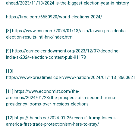
ahead/2023/11/13/2024-is-the-biggest-election-year-in-history
https://time.com/6550920/world-elections-2024/
[8]
https://www.cnn.com/2024/01/13/asia/taiwan-presidential-
election-results-intl-hnk/index.html
[9]
https://carnegieendowment.org/2023/12/07/decoding-
india-s-2024-election-contest-pub-91178
[10]
https://www.koreatimes.co.kr/www/nation/2024/01/113_366062.
[11]
https://www.economist.com/the-
americas/2024/01/23/the-prospect-of-a-second-trump-
presidency-looms-over-mexicos-elections
[12]
https://thehub.ca/2024-01-26/even-if-trump-loses-is-
america-first-trade-protectionism-here-to-stay/