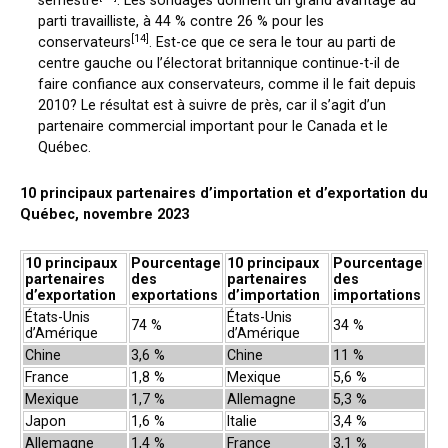
semestre
. Les sondages donnent un grand avantage au
parti travailliste, à 44 % contre 26 % pour les
[14]
conservateurs
. Est-ce que ce sera le tour au parti de
centre gauche ou l’électorat britannique continue-t-il de
faire confiance aux conservateurs, comme il le fait depuis
2010? Le résultat est à suivre de près, car il s’agit d’un
partenaire commercial important pour le Canada et le
Québec.
10 principaux partenaires d’importation et d’exportation du
Québec, novembre 2023
10 principaux
Pourcentage
10 principaux
Pourcentage
partenaires
des
partenaires
des
d’exportation
exportations
d’importation
importations
États-Unis
États-Unis
74 %
34 %
d’Amérique
d’Amérique
Chine
3,6 %
Chine
11 %
France
1,8 %
Mexique
5,6 %
Mexique
1,7 %
Allemagne
5,3 %
Japon
1,6 %
Italie
3,4 %
Allemagne
1,4 %
France
3,1 %