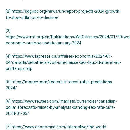
[2]
https://sdg.iisd.org/news/un-report-projects-2024-growth-
to-slow-inflation-to-decline/
[3]
https://www.imf.org/en/Publications/WEO/Issues/2024/01/30/wor
economic-outlook-update-january-2024
[4]
https://www.lapresse.ca/affaires/economie/2024-01-
04/canada/deloitte-prevoit-une-baisse-des-taux-d-interet-au-
printemps.php
[5]
https://money.com/fed-cut-interest-rates-predictions-
2024/
[6]
https://www.reuters.com/markets/currencies/canadian-
dollar-forecasts-raised-by-analysts-banking-fed-rate-cuts-
2024-01-05/
[7]
https://www.economist.com/interactive/the-world-