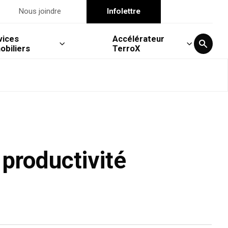
Nous joindre
Infolettre
vices
Accélérateur
obiliers
TerroX
 productivité