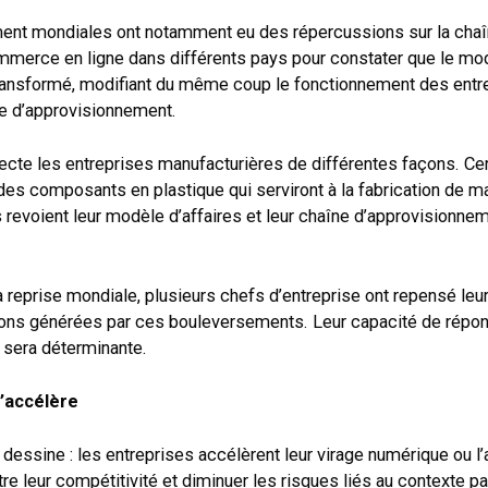
nt mondiales ont notamment eu des répercussions sur la chaîne 
ommerce en ligne dans différents pays pour constater que le mo
ansformé, modifiant du même coup le fonctionnement des entr
îne d’approvisionnement.
fecte les entreprises manufacturières de différentes façons. Ce
des composants en plastique qui serviront à la fabrication de m
s revoient leur modèle d’affaires et leur chaîne d’approvisionnem
la reprise mondiale, plusieurs chefs d’entreprise ont repensé leur
sions générées par ces bouleversements. Leur capacité de répo
 sera déterminante.
’accélère
essine : les entreprises accélèrent leur virage numérique ou l’
ître leur compétitivité et diminuer les risques liés au context