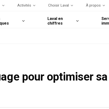
s
Activités
Choisir Laval
À propos
s
Laval en
Ser
iques
chiffres
imm
uage pour optimiser sa