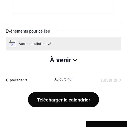
Événements pour ce lieu
Aucun résultat trouvé.
Notice
À venir
Sélectionnez
une
date.
Événements
Aujourd’hui
suivants
Événements
précédents
Télécharger le calendrier