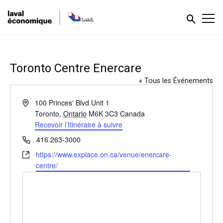
Toronto Centre Enercare
« Tous les Événements
Adresse
100 Princes' Blvd Unit 1
Toronto
,
Ontario
M6K 3C3
Canada
Recevoir l’Itinéraire à suivre
Téléphone
416 263-3000
Site
https://www.explace.on.ca/venue/enercare-
web
centre/