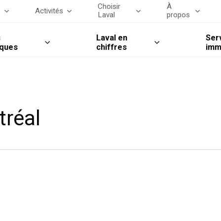
Choisir
À
s
Activités
Laval
propos
s
Laval en
Ser
iques
chiffres
imm
tréal