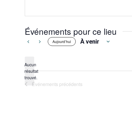
Événements pour ce lieu
À venir
Aujourd’hui
Sélectionnez
une
date.
Aucun
résultat
Notice
trouvé.
Événements
précédents