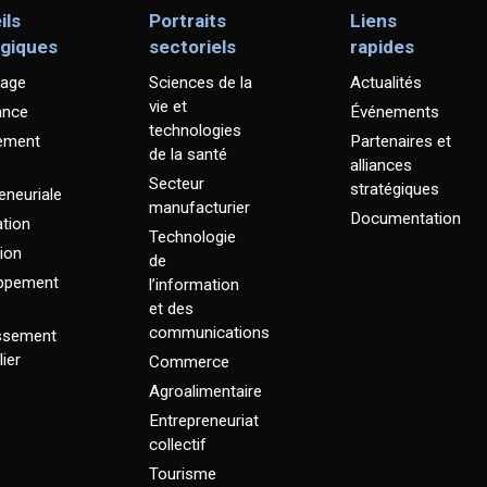
ils
Portraits
Liens
égiques
sectoriels
rapides
age
Sciences de la
Actualités
vie et
ance
Événements
technologies
ement
Partenaires et
de la santé
alliances
Secteur
stratégiques
eneuriale
manufacturier
Documentation
tion
Technologie
ion
de
ppement
l’information
et des
communications
issement
ier
Commerce
Agroalimentaire
Entrepreneuriat
collectif
Tourisme