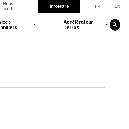
Nous
Infolettre
FR
EN
joindre
vices
Accélérateur
obiliers
TerroX