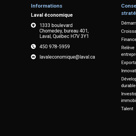
Informations
Conse
strat
Laval économique
Démarr
1333 boulevard
Chomedey, bureau 401,
Croiss
Laval, Québec H7V 3Y1
Financ
450 978-5959
Relève
entrepr
lavaleconomique@laval.ca
Exporta
Innovat
Dévelo
durable
Invest
immobil
Talent