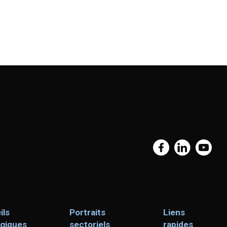
ils
Portraits
Liens
égiques
sectoriels
rapides