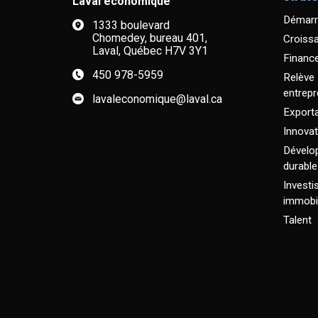
Laval économique
Démarr
1333 boulevard
Chomedey, bureau 401,
Croiss
Laval, Québec H7V 3Y1
Financ
450 978-5959
Relève
entrepr
lavaleconomique@laval.ca
Exporta
Innovat
Dévelo
durable
Invest
immobil
Talent