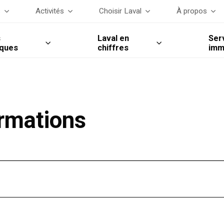
s
Activités
Choisir Laval
À propos
s
Laval en
Ser
iques
chiffres
imm
rmations