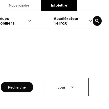
Nous joindre
Infolettre
vices
Accélérateur
obiliers
TerroX
Navigation
Recherche
Jour
de
vues