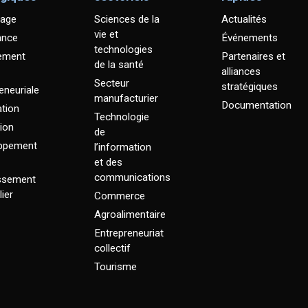
age
Sciences de la
Actualités
vie et
ance
Événements
technologies
ement
Partenaires et
de la santé
alliances
Secteur
stratégiques
eneuriale
manufacturier
Documentation
tion
Technologie
ion
de
ppement
l’information
et des
communications
issement
ier
Commerce
Agroalimentaire
Entrepreneuriat
collectif
Tourisme