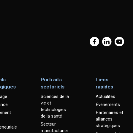
ils
Portraits
Liens
égiques
sectoriels
rapides
age
Sciences de la
Actualités
vie et
ance
Événements
technologies
ement
Partenaires et
de la santé
alliances
Secteur
stratégiques
eneuriale
manufacturier