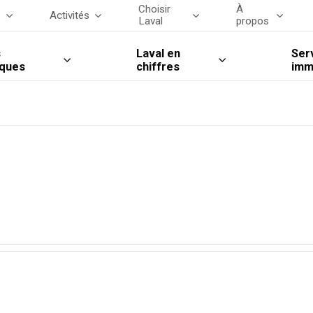
Choisir
À
s
Activités
Laval
propos
s
Laval en
Ser
iques
chiffres
imm