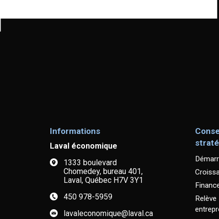
Informations
Conse
strat
Laval économique
Démarr
1333 boulevard
Chomedey, bureau 401,
Croiss
Laval, Québec H7V 3Y1
Financ
450 978-5959
Relève
entrepr
lavaleconomique@laval.ca