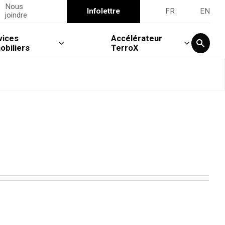
Nous
Infolettre
FR
EN
joindre
vices
Accélérateur
obiliers
TerroX